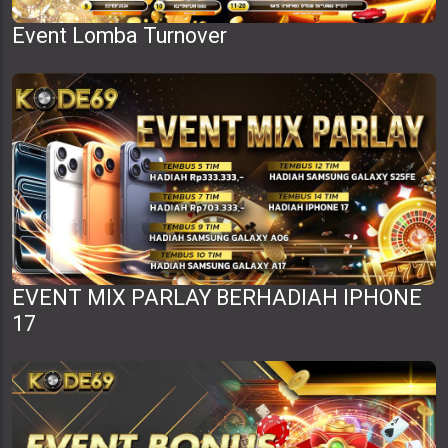
Event Lomba Turnover
EVENT MIX PARLAY BERHADIAH IPHONE
17