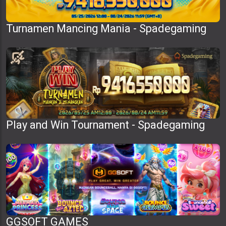
Turnamen Mancing Mania - Spadegaming
Play and Win Tournament - Spadegaming
GGSOFT GAMES