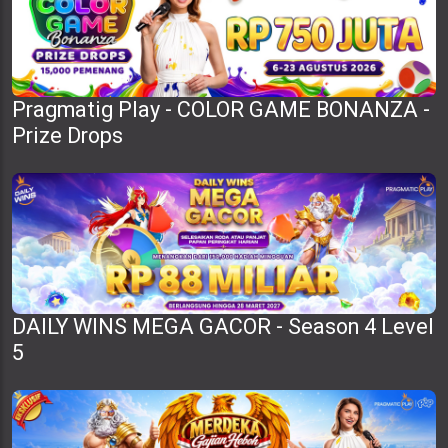
Pragmatig Play - COLOR GAME BONANZA -
Prize Drops
DAILY WINS MEGA GACOR - Season 4 Level
5