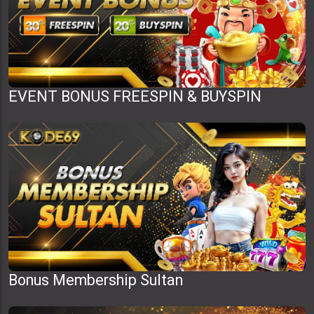
EVENT BONUS FREESPIN & BUYSPIN
Bonus Membership Sultan