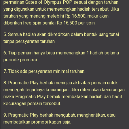
permainan Gates of Olympus POP sesuai dengan taruhan
yang digunakan untuk memenangkan hadiah tersebut. Jika
taruhan yang menang melebihi Rp 16,500, maka akan
diberikan free spin senilai Rp 16,500 per spin.
5. Semua hadiah akan dikreditkan dalam bentuk uang tunai
tanpa persyaratan taruhan.
6. Tiap pemain hanya bisa memenangkan 1 hadiah selama
periode promosi.
7. Tidak ada persyaratan minimal taruhan.
8. Pragmatic Play berhak meninjau aktivitas pemain untuk
mencegah terjadinya kecurangan. Jika ditemukan kecurangan,
maka Pragmatic Play berhak membatalkan hadiah dari hasil
kecurangan pemain tersebut.
9. Pragmatic Play berhak mengubah, menghentikan, atau
membatalkan promosi kapan saja.