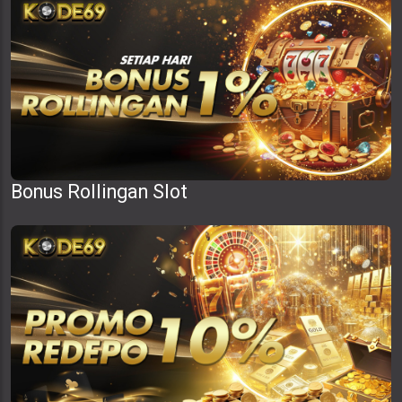
Bonus Rollingan Slot