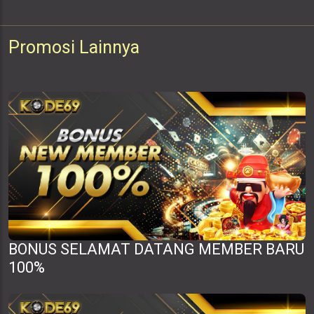
Promosi Lainnya
BONUS SELAMAT DATANG MEMBER BARU
100%