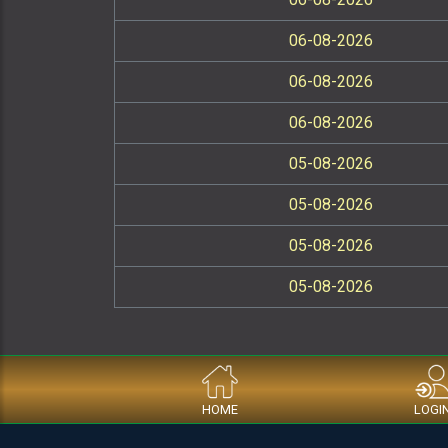
06-08-2026
06-08-2026
06-08-2026
05-08-2026
05-08-2026
05-08-2026
05-08-2026
HOME
LOGI