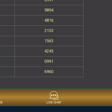
9894
4816
2153
1563
4245
0991
6960
SI
LIVE CHAT