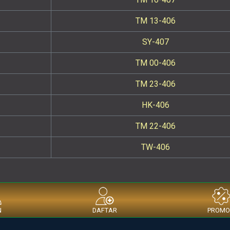
TM 13-406
SY-407
TM 00-406
TM 23-406
HK-406
TM 22-406
TW-406
N
DAFTAR
PROMO