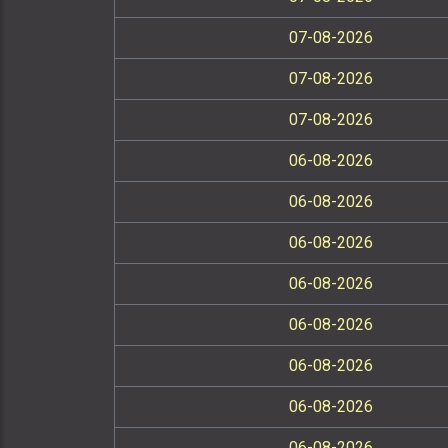
07-08-2026
07-08-2026
07-08-2026
06-08-2026
06-08-2026
06-08-2026
06-08-2026
06-08-2026
06-08-2026
06-08-2026
06-08-2026