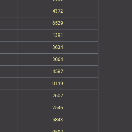
4372
6529
1391
3634
3064
4587
0119
7607
2546
5843
0597