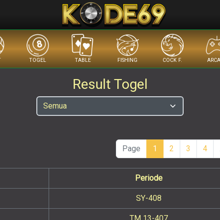
T
TOGEL
TABLE
FISHING
COCK F.
ARC
Result Togel
Page
1
2
3
4
Periode
SY-408
TM 13-407