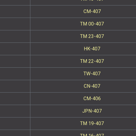
CM-407
TM 00-407
TM 23-407
HK-407
TM 22-407
TW-407
CN-407
CM-406
JPN-407
TM 19-407
TM 16-407