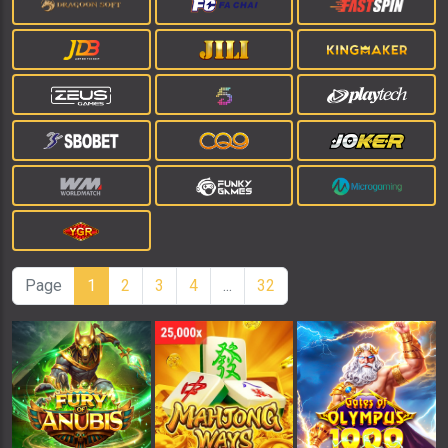
Page
1
2
3
4
...
32