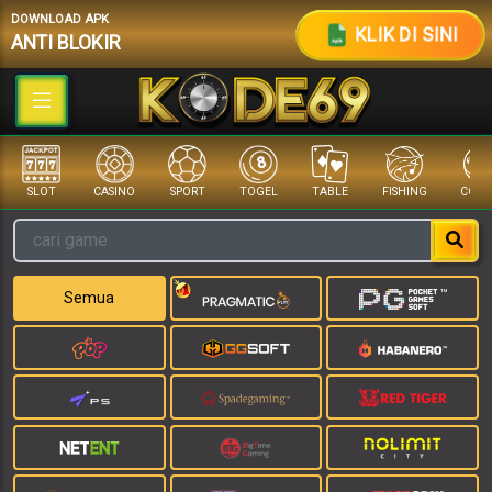
DOWNLOAD APK
KLIK DI SINI
ANTI BLOKIR
SLOT
CASINO
SPORT
TOGEL
TABLE
FISHING
COCK 
Semua