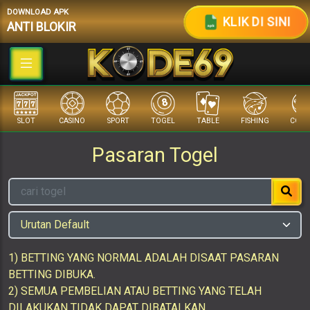
DOWNLOAD APK
KLIK DI SINI
ANTI BLOKIR
SLOT
CASINO
SPORT
TOGEL
TABLE
FISHING
COCK 
Pasaran Togel
1) BETTING YANG NORMAL ADALAH DISAAT PASARAN
BETTING DIBUKA.
2) SEMUA PEMBELIAN ATAU BETTING YANG TELAH
DILAKUKAN TIDAK DAPAT DIBATALKAN.