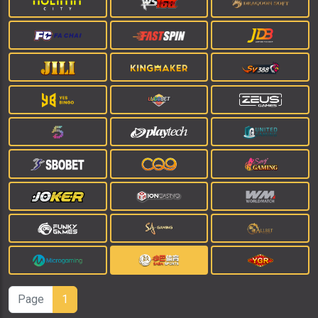
Page
1