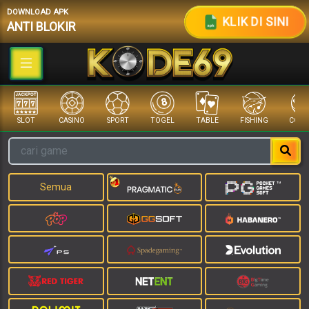
DOWNLOAD APK
KLIK DI SINI
ANTI BLOKIR
SLOT
CASINO
SPORT
TOGEL
TABLE
FISHING
COCK 
Semua