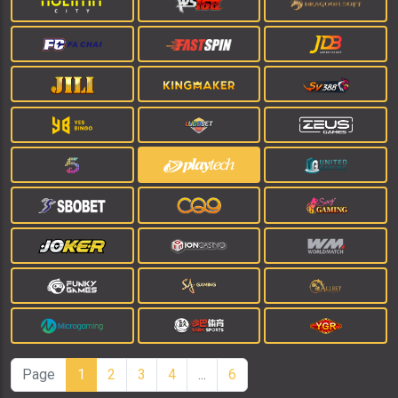
Page
1
2
3
4
...
6