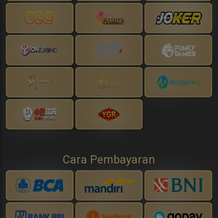
Cara Pembayaran