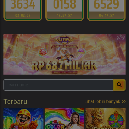
3634
0158
6529
03 : 02 : 56
17 : 57 : 56
04 : 17 : 56
Terbaru
Lihat lebih banyak