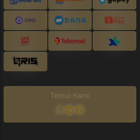
Temui Kami