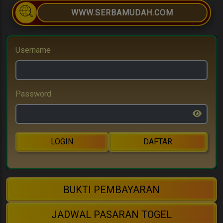
WWW.SERBAMUDAH.COM
Username
Password
LOGIN
DAFTAR
BUKTI PEMBAYARAN
JADWAL PASARAN TOGEL