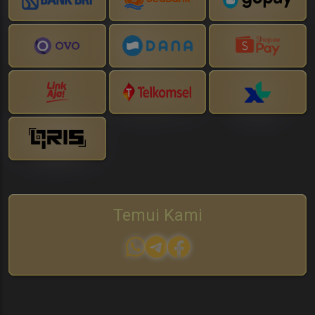
Temui Kami