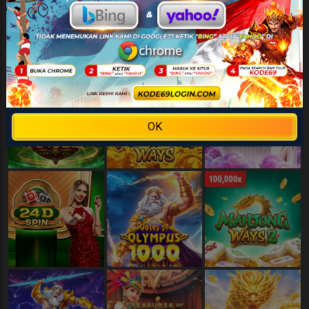
Populer
Lihat lebih banyak
OK