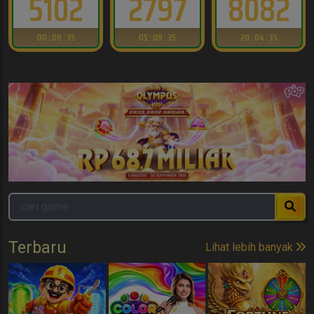
2797
8082
5131
05 : 09 : 34
20 : 04 : 34
06 : 24 : 34
Terbaru
Lihat lebih banyak