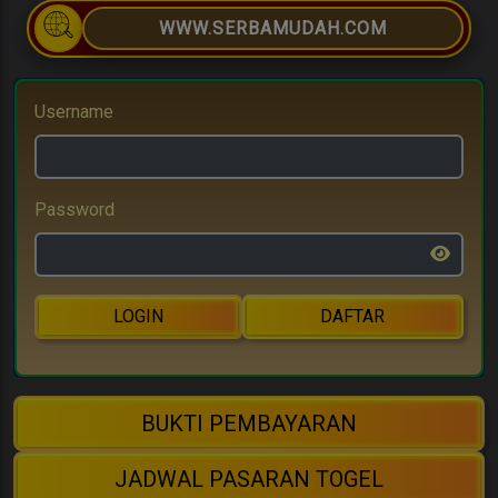
WWW.SERBAMUDAH.COM
Username
Password
LOGIN
DAFTAR
BUKTI PEMBAYARAN
JADWAL PASARAN TOGEL