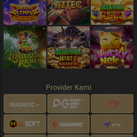
Provider Kami