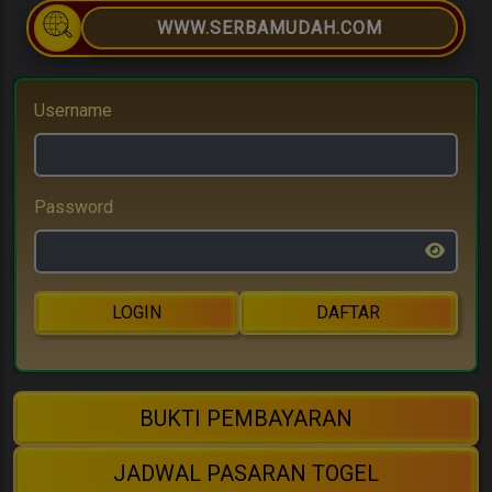
WWW.SERBAMUDAH.COM
Username
Password
LOGIN
DAFTAR
BUKTI PEMBAYARAN
JADWAL PASARAN TOGEL