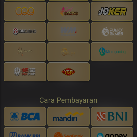
Cara Pembayaran